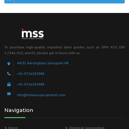
To purchase high-quality imported steel grades such as XPM, P20, DIN
1.2344, H13, and D2, please get in touch with us.
44/32 Narsinghpur, Gurugram HR
+91-9716283988
+91-9716283988
info@milanospecialsteel.com
Navigation
Home
Chemical Composition