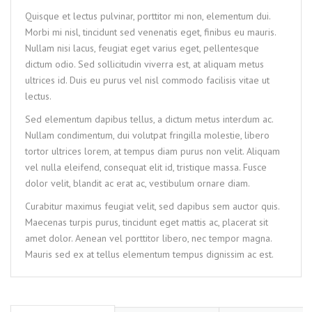
Quisque et lectus pulvinar, porttitor mi non, elementum dui.
Morbi mi nisl, tincidunt sed venenatis eget, finibus eu mauris.
Nullam nisi lacus, feugiat eget varius eget, pellentesque
dictum odio. Sed sollicitudin viverra est, at aliquam metus
ultrices id. Duis eu purus vel nisl commodo facilisis vitae ut
lectus.
Sed elementum dapibus tellus, a dictum metus interdum ac.
Nullam condimentum, dui volutpat fringilla molestie, libero
tortor ultrices lorem, at tempus diam purus non velit. Aliquam
vel nulla eleifend, consequat elit id, tristique massa. Fusce
dolor velit, blandit ac erat ac, vestibulum ornare diam.
Curabitur maximus feugiat velit, sed dapibus sem auctor quis.
Maecenas turpis purus, tincidunt eget mattis ac, placerat sit
amet dolor. Aenean vel porttitor libero, nec tempor magna.
Mauris sed ex at tellus elementum tempus dignissim ac est.